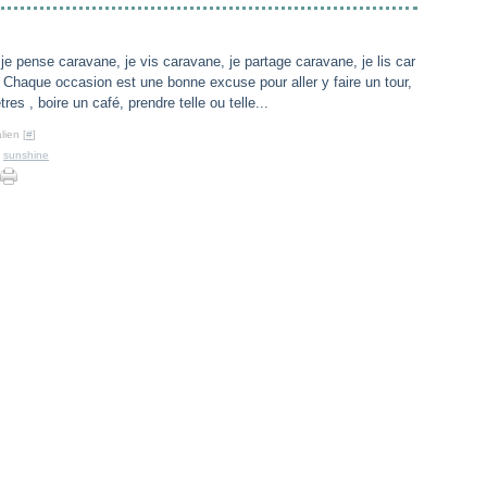
 je pense caravane, je vis caravane, je partage caravane, je lis car
 Chaque occasion est une bonne excuse pour aller y faire un tour,
res , boire un café, prendre telle ou telle...
lien [
#
]
,
sunshine