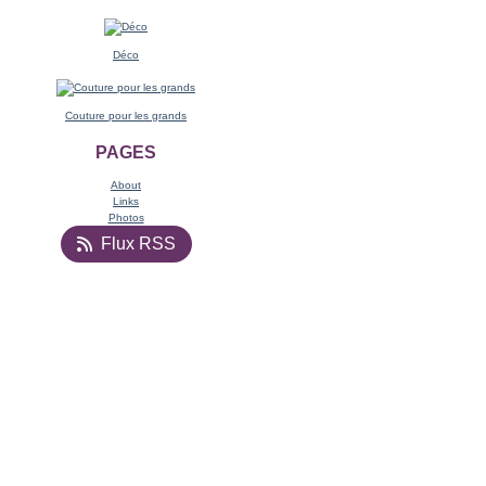
Déco
Couture pour les grands
PAGES
About
Links
Photos
Flux RSS