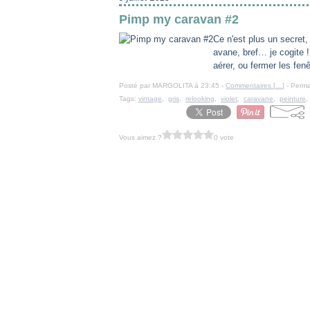
Pimp my caravan #2
Ce n'est plus un secret,
avane, bref… je cogite !
aérer, ou fermer les fenêt
Posté par MARGOLITA à 23:45 -
Commentaires [
…
]
- Perma
Tags:
vintage
,
gris
,
relooking
,
violet
,
caravane
,
peinture
Vous aimez ?
0 vote