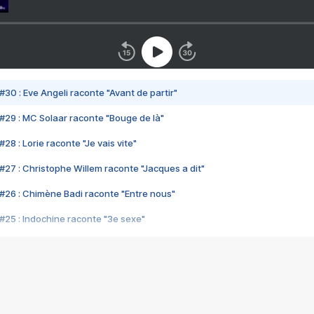
#30 : Eve Angeli raconte "Avant de partir"
#29 : MC Solaar raconte "Bouge de là"
28 : Lorie raconte "Je vais vite"
#27 : Christophe Willem raconte "Jacques a dit"
#26 : Chimène Badi raconte "Entre nous"
#25 : Indochine raconte "3e sexe"
#24 : Zaho raconte "C'est chelou"
#23 : Patrick Bruel raconte "Au café des délices"
#22 : Kyo raconte "Le chemin"