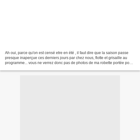
Ah oui, parce qu'on est censé etre en été , il faut dire que la saison passe
presque inaperçue ces derniers jours par chez nous, flotte et grisaille au
programme... vous ne verrez donc pas de photos de ma robette portée pour
le défi de ce mois-ci. Le...