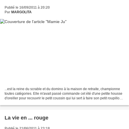
Publié le 16/09/2011 à 20:20
Par
MARGOLITA
...est la reine du scrable et du domino à la maison de retraite, championne
toutes catégories. Elle m'avait passé commande cet été d'une petite housse
d'oreiller pour recouvrir le petit coussin qui lui sert à faire son petit roupillon
quotidien dans son...
La vie en ... rouge
Publié le 21/06/2011 à 23:18