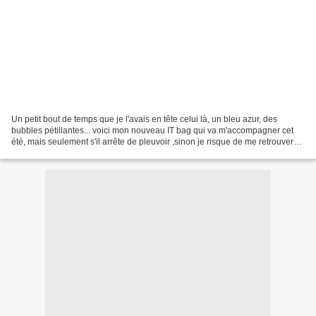
Un petit bout de temps que je l'avais en tête celui là, un bleu azur, des
bubbles pétillantes... voici mon nouveau IT bag qui va m'accompagner cet
été, mais seulement s'il arrête de pleuvoir ,sinon je risque de me retrouver
avec un boulet tout mouillé...