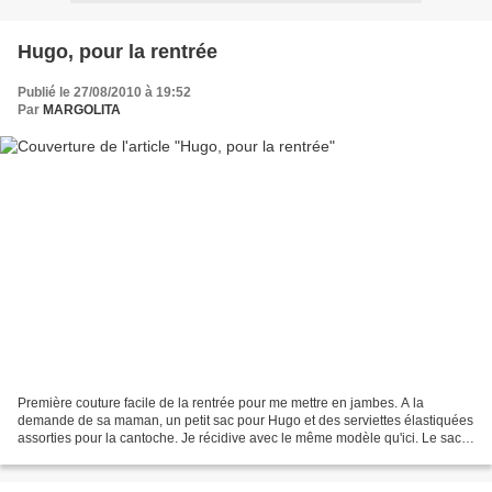
Hugo, pour la rentrée
Publié le 27/08/2010 à 19:52
Par
MARGOLITA
Première couture facile de la rentrée pour me mettre en jambes. A la
demande de sa maman, un petit sac pour Hugo et des serviettes élastiquées
assorties pour la cantoche. Je récidive avec le même modèle qu'ici. Le sac
n'était pas assez rigide avec les...