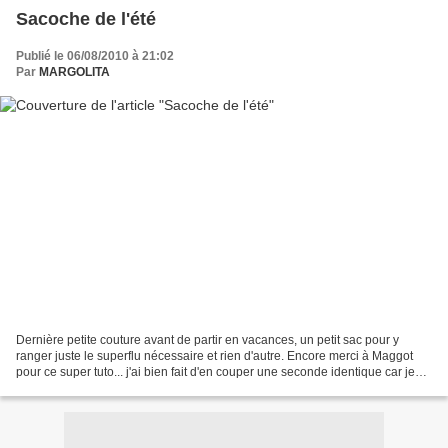
Sacoche de l'été
Publié le 06/08/2010 à 21:02
Par
MARGOLITA
Dernière petite couture avant de partir en vacances, un petit sac pour y
ranger juste le superflu nécessaire et rien d'autre. Encore merci à Maggot
pour ce super tuto... j'ai bien fait d'en couper une seconde identique car je
crois qu'elle fera des envieuses....