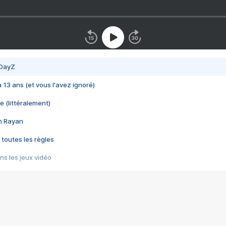
 DayZ
 a 13 ans (et vous l'avez ignoré)
e (littéralement)
im Rayan
 toutes les règles
s les jeux vidéo
us choquant de Rockstar ? - Le scandale BULLY
e plus moche de Steam
du RÊVE tourne au CAUCHEMAR