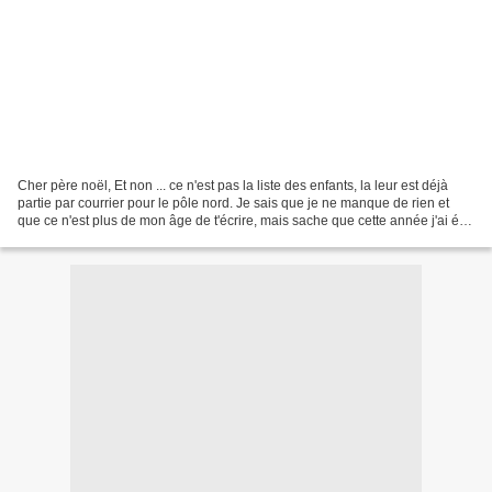
Cher père noël, Et non ... ce n'est pas la liste des enfants, la leur est déjà
partie par courrier pour le pôle nord. Je sais que je ne manque de rien et
que ce n'est plus de mon âge de t'écrire, mais sache que cette année j'ai été
très sage et que j'ai...