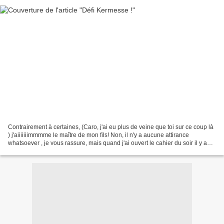
Contrairement à certaines, (Caro, j'ai eu plus de veine que toi sur ce coup là
) j'aiiiiiiimmmme le maître de mon fils! Non, il n'y a aucune attirance
whatsoever , je vous rassure, mais quand j'ai ouvert le cahier du soir il y a
quelques semaines, j'ai...