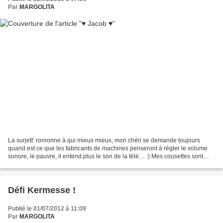
Par
MARGOLITA
La surjett’ ronronne à qui mieux mieux, mon chéri se demande toujours
quand est ce que les fabricants de machines penseront à régler le volume
sonore, le pauvre, il entend plus le son de la télé… :) Mes cousettes sont
maintenant aussi jolies à l’intérieur...
Défi Kermesse !
Publié le 01/07/2012 à 11:09
Par
MARGOLITA