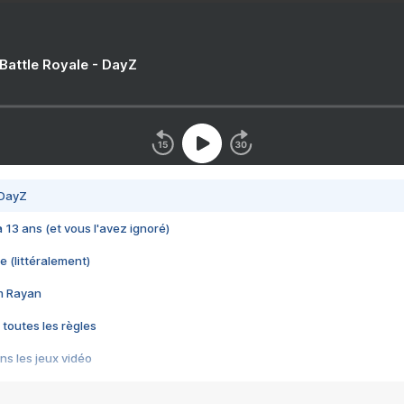
 Battle Royale - DayZ
 DayZ
 a 13 ans (et vous l'avez ignoré)
e (littéralement)
im Rayan
 toutes les règles
s les jeux vidéo
us choquant de Rockstar ? - Le scandale BULLY