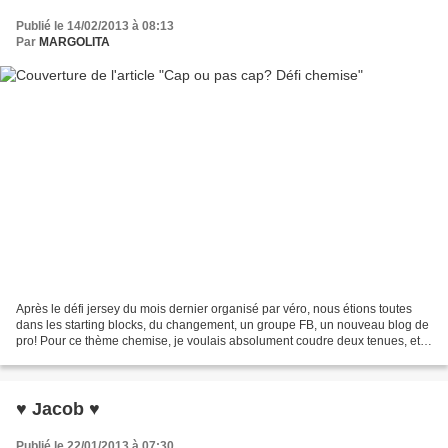
Publié le 14/02/2013 à 08:13
Par
MARGOLITA
Après le défi jersey du mois dernier organisé par véro, nous étions toutes
dans les starting blocks, du changement, un groupe FB, un nouveau blog de
pro! Pour ce thème chemise, je voulais absolument coudre deux tenues, et
décliner les mêmes modèles en...
♥ Jacob ♥
Publié le 22/01/2013 à 07:30