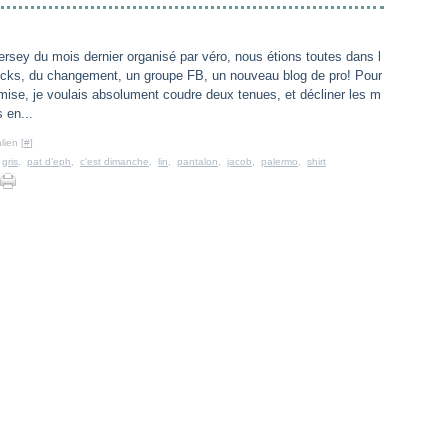
jersey du mois dernier organisé par véro, nous étions toutes dans l
locks, du changement, un groupe FB, un nouveau blog de pro! Pour
ise, je voulais absolument coudre deux tenues, et décliner les m
 en...
lien [
#
]
,
gris
,
pat d'eph
,
c'est dimanche
,
lin
,
pantalon
,
jacob
,
palermo
,
shirt