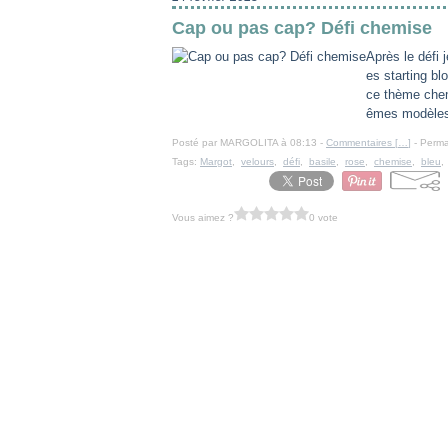
Cap ou pas cap? Défi chemise
Après le défi 
es starting b
ce thème chem
êmes modèles
Posté par MARGOLITA à 08:13 -
Commentaires [
…
]
- Perma
Tags:
Margot
,
velours
,
défi
,
basile
,
rose
,
chemise
,
bleu
Vous aimez ?
0 vote