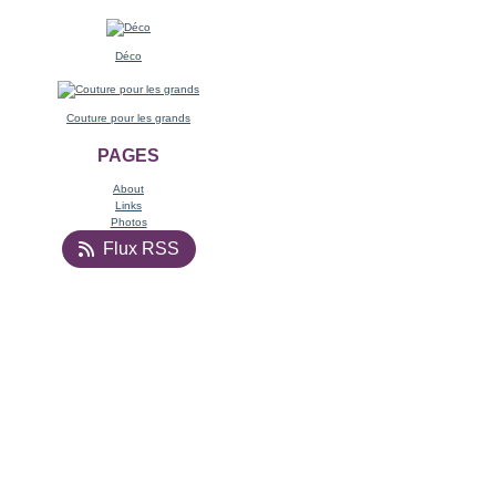
Déco
Couture pour les grands
PAGES
About
Links
Photos
Flux RSS