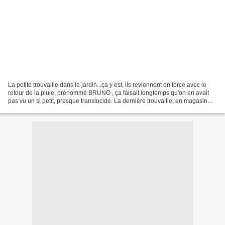
La petite trouvaille dans le jardin...ça y est, ils reviennent en force avec le
retour de la pluie, prénommé BRUNO , ça faisait longtemps qu'on en avait
pas vu un si petit, presque translucide. La dernière trouvaille, en magasin
celle là, en hommage à...