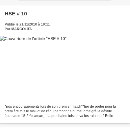
HSE # 10
Publié le 21/11/2010 à 19:11
Par
MARGOLITA
*nos encouragements lors de son premier match**fier de porter pour la
première fois le maillot de l'équipe**bonne humeur malgré la défaite......
écrasante 18-2**maman, ...la prochaine fois on va les ratatiner* Belle
semaine à tous Un petit tour chez Poppy...