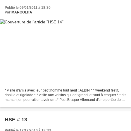
Publié le 09/01/2011 à 18:30
Par
MARGOLITA
* visite d'amis avec leur petit homme tout neuf : ALBIN * * weekend festif,
ripaille et rigolade * * visite aux voisins qui ont grandi et sont à croquer * * dis
maman, on pourrait en avoir un...* Petit Braque Allemand d'une portée de 8;
attention bêtises...
HSE # 13
Publié le 12/12/2010 à 18:33