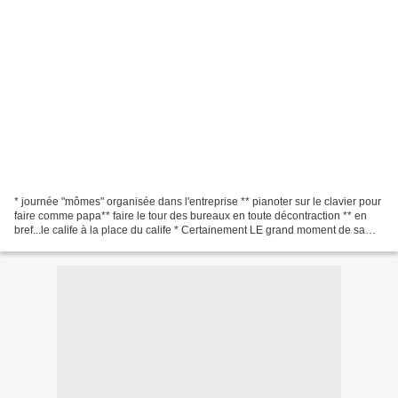
* journée "mômes" organisée dans l'entreprise ** pianoter sur le clavier pour
faire comme papa** faire le tour des bureaux en toute décontraction ** en
bref...le calife à la place du calife * Certainement LE grand moment de sa
semaine Un tour chez Poppy...