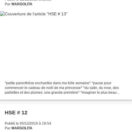
Par
MARGOLITA
*petite parenthèse enchantée dans ma folle semaine* *pause pour
commencer le cadeau de noël de ma princesse* *du satin, du rose, des
paillettes et des plumes: une grande première* *imaginer le plus beau
sourire sur son visage* Je me demande si cette tenue...
HSE # 12
Publié le 05/12/2010 à 19:54
Par
MARGOLITA