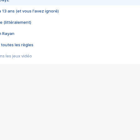
 a 13 ans (et vous l'avez ignoré)
e (littéralement)
im Rayan
 toutes les règles
s les jeux vidéo
us choquant de Rockstar ? - Le scandale BULLY
e plus moche de Steam
du RÊVE tourne au CAUCHEMAR
pendant 8 heures
it… à tort
umiliés par un jeu vidéo
ire - Final Fantasy 8