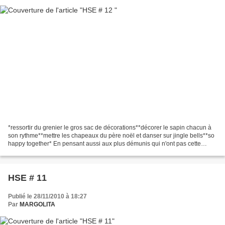
*ressortir du grenier le gros sac de décorations**décorer le sapin chacun à
son rythme**mettre les chapeaux du père noël et danser sur jingle bells**so
happy together* En pensant aussi aux plus démunis qui n'ont pas cette
chance * Il y aura certainement...
HSE # 11
Publié le 28/11/2010 à 18:27
Par
MARGOLITA