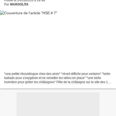
Publié le 24/10/2010 à 18:48
Par
MARGOLITA
*une petite ribouldingue chez des amis* *réveil difficile pour certains* *belle
ballade pour s'oxygéner et se remettre les idées en place* *une belle
invention pour griller les châtaignes* Fête de la châtaigne sur le site des 11
écluses à Hédé qui est...