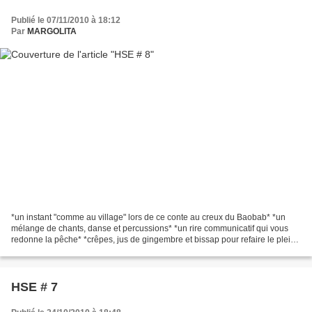
Publié le 07/11/2010 à 18:12
Par
MARGOLITA
*un instant "comme au village" lors de ce conte au creux du Baobab* *un
mélange de chants, danse et percussions* *un rire communicatif qui vous
redonne la pêche* *crêpes, jus de gingembre et bissap pour refaire le plein
d'énergie* Ernest est ivoirien...
HSE # 7