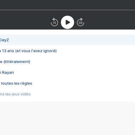
 DayZ
 a 13 ans (et vous l'avez ignoré)
e (littéralement)
im Rayan
 toutes les règles
s les jeux vidéo
us choquant de Rockstar ? - Le scandale BULLY
e plus moche de Steam
du RÊVE tourne au CAUCHEMAR