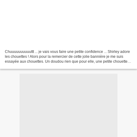
Chuuuuuuuuuuttt ... je vais vous faire une petite confidence ... Shirley adore
les chouettes ! Alors pour la remercier de cette jolie bannière je me suis
essayée aux chouettes. Un doudou rien que pour elle, une petite chouette
chic avec un peu de dentelle...