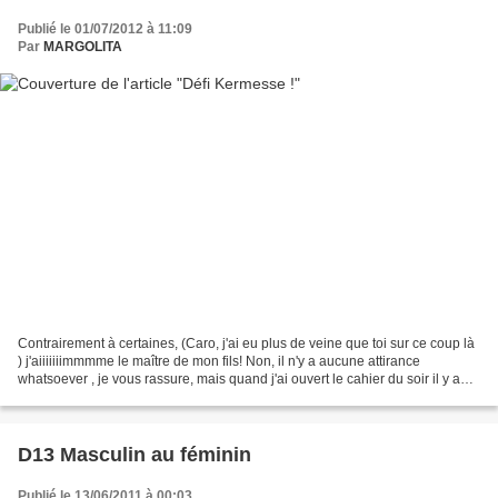
Publié le 01/07/2012 à 11:09
Par
MARGOLITA
Contrairement à certaines, (Caro, j'ai eu plus de veine que toi sur ce coup là
) j'aiiiiiiimmmme le maître de mon fils! Non, il n'y a aucune attirance
whatsoever , je vous rassure, mais quand j'ai ouvert le cahier du soir il y a
quelques semaines, j'ai...
D13 Masculin au féminin
Publié le 13/06/2011 à 00:03