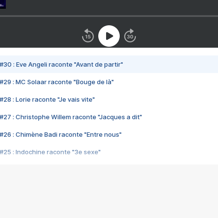
#30 : Eve Angeli raconte "Avant de partir"
#29 : MC Solaar raconte "Bouge de là"
28 : Lorie raconte "Je vais vite"
#27 : Christophe Willem raconte "Jacques a dit"
#26 : Chimène Badi raconte "Entre nous"
#25 : Indochine raconte "3e sexe"
#24 : Zaho raconte "C'est chelou"
#23 : Patrick Bruel raconte "Au café des délices"
#22 : Kyo raconte "Le chemin"