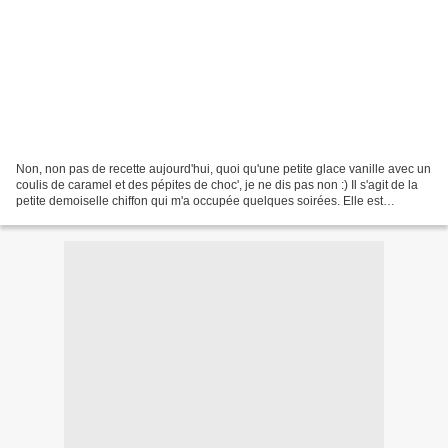
Non, non pas de recette aujourd'hui, quoi qu'une petite glace vanille avec un
coulis de caramel et des pépites de choc', je ne dis pas non :) Il s'agit de la
petite demoiselle chiffon qui m'a occupée quelques soirées. Elle est
maintenant arrivée à bon...