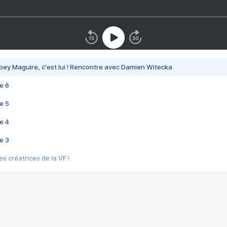
bey Maguire, c'est lui ! Rencontre avec Damien Witecka
e 6
e 5
e 4
e 3
s créatrices de la VF !
e 2
e 1
e Mektoub My Love arrive enfin ! Rencontre avec Shaïn Boumedine et Sal