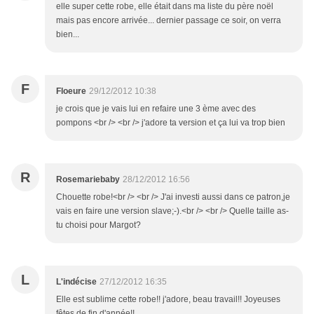
elle super cette robe, elle était dans ma liste du père noël
mais pas encore arrivée... dernier passage ce soir, on verra
bien...
F
Floeure
29/12/2012 10:38
je crois que je vais lui en refaire une 3 ème avec des
pompons <br /> <br /> j'adore ta version et ça lui va trop bien
R
Rosemariebaby
28/12/2012 16:56
Chouette robe!<br /> <br /> J'ai investi aussi dans ce patron,je
vais en faire une version slave;-).<br /> <br /> Quelle taille as-
tu choisi pour Margot?
L
L'indécise
27/12/2012 16:35
Elle est sublime cette robe!! j'adore, beau travail!! Joyeuses
fêtes de fin d'année!!