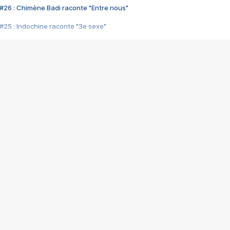
#26 : Chimène Badi raconte "Entre nous"
#25 : Indochine raconte "3e sexe"
#24 : Zaho raconte "C'est chelou"
#23 : Patrick Bruel raconte "Au café des délices"
#22 : Kyo raconte "Le chemin"
#21 : Nolwenn Leroy raconte "Cassé"
#20 : Patrick Hernandez raconte "Born to be alive"
#19 : Lorie raconte "Près de moi"
#18 : Michael Jones raconte "A nos actes manqués" (avec Jean-Jacque
#17 : Khaled raconte "Aïcha"
#16 : Corneille raconte "Parce qu'on vient de loin"
#15 : Indochine raconte "L'aventurier"
14 : Lorie raconte "Sur un air latino"