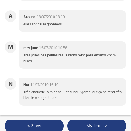
A
Arouna
18/07/2010 18:19
elles sont si mignonnes!
M
mrs june
15/07/2010 10:56
Très jolies ces petites réalisations rétro pour enfants.<br />
bises
N
Nat
14/07/2010 16:10
Très chouette la minette ... et surtout garde tout ça se rend très
bien le vintage à paris !
< 2 ans
My first... >