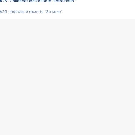
#26 : Chimène Badi raconte "Entre nous"
#25 : Indochine raconte "3e sexe"
#24 : Zaho raconte "C'est chelou"
#23 : Patrick Bruel raconte "Au café des délices"
#22 : Kyo raconte "Le chemin"
#21 : Nolwenn Leroy raconte "Cassé"
#20 : Patrick Hernandez raconte "Born to be alive"
#19 : Lorie raconte "Près de moi"
#18 : Michael Jones raconte "A nos actes manqués" (avec Jean-Jacque
#17 : Khaled raconte "Aïcha"
#16 : Corneille raconte "Parce qu'on vient de loin"
#15 : Indochine raconte "L'aventurier"
14 : Lorie raconte "Sur un air latino"