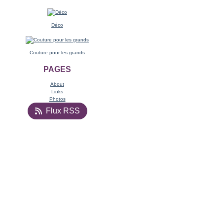
Déco
Couture pour les grands
PAGES
About
Links
Photos
Flux RSS