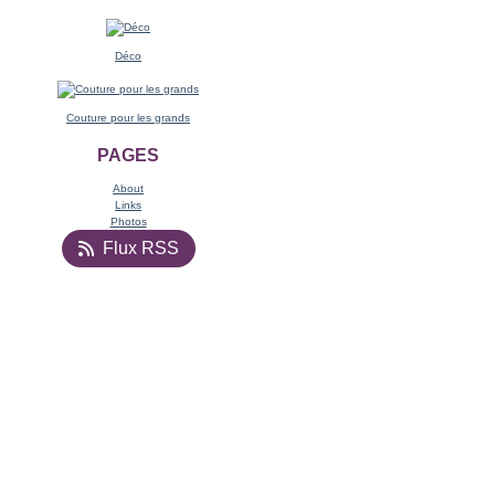
Déco
Couture pour les grands
PAGES
About
Links
Photos
Flux RSS